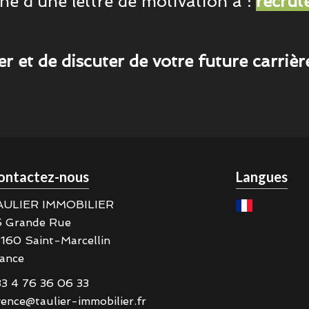
 d'une lettre de motivation à :
recrut
 et de discuter de votre future carrièr
ontactez-nous
Langues
AULIER IMMOBILIER
5 Grande Rue
8160
Saint-Marcellin
ance
3 4 76 36 06 33
ence@taulier-immobilier.fr