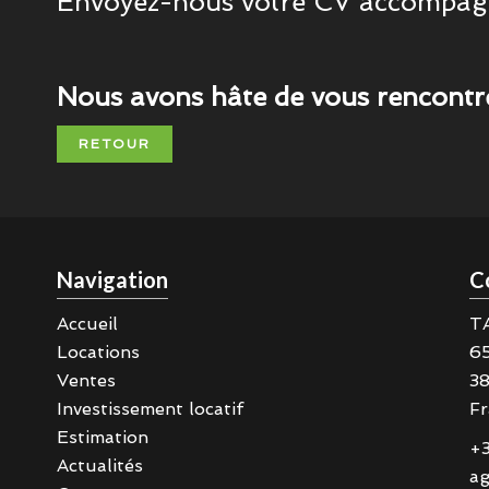
Envoyez-nous votre CV accompagné
Nous avons hâte de vous rencontrer
RETOUR
Navigation
C
Accueil
T
Locations
6
Ventes
3
Investissement locatif
Fr
Estimation
+3
Actualités
ag