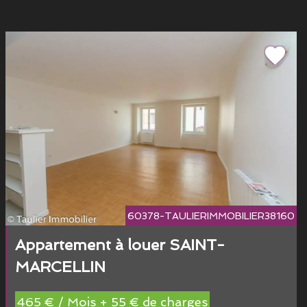
60378-TAULIERIMMOBILIER38160
Appartement à louer SAINT-
MARCELLIN
465 € / Mois + 55 € de charges