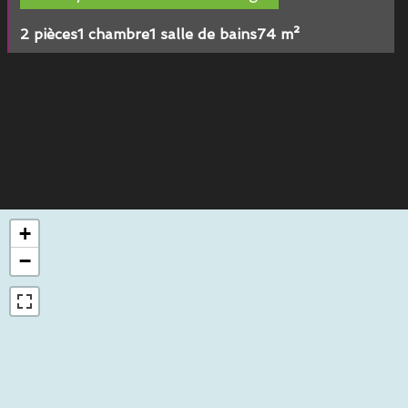
2 pièces
1 chambre
1 salle de bains
74 m²
+
−