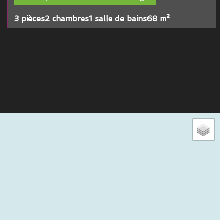
3 pièces
2 chambres
1 salle de bains
68 m²