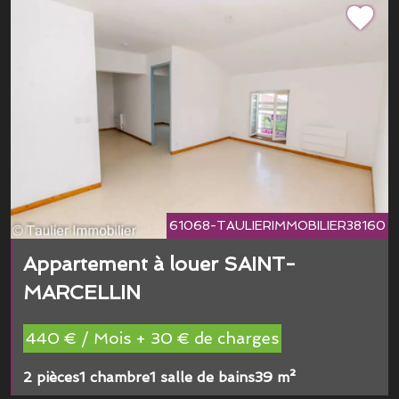
61068-TAULIERIMMOBILIER38160
Appartement à louer SAINT-
MARCELLIN
440 € / Mois + 30 € de charges
2 pièces
1 chambre
1 salle de bains
39 m²