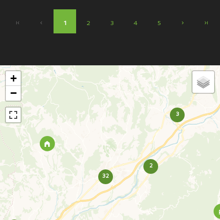
1
2
3
4
5
+
−
3
2
32