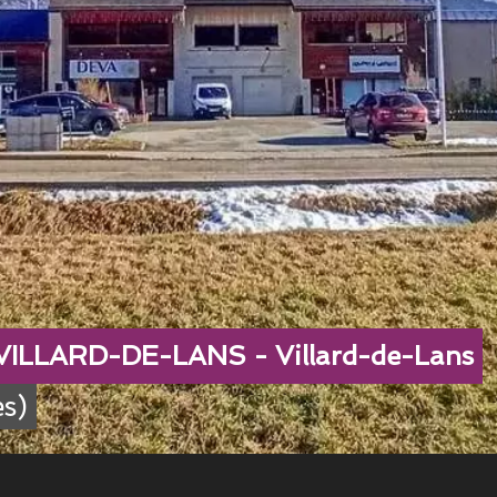
r VILLARD-DE-LANS - Villard-de-Lans
s)