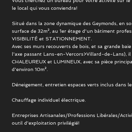
Vous cherchez un bureau pour votre activité sur le
le local qui vous conviendra!
Situé dans la zone dynamique des Geymonds, en sort
surface de 32m², au 1er étage d'un bâtiment profe
VISIBILITÉ et STATIONNEMENT.
Avec ses murs recouverts de bois, et sa grande bai
l'axe passant Lans-en-Vercors>Villard-de-Lans), il 
CHALEUREUX et LUMINEUX, avec sa pièce principal
d'environ 10m².
Déneigement, entretien espaces verts inclus dans les
Chauffage individuel électrique.
Entreprises Artisanales/Professions Libérales/Activ
outil d'exploitation privilégié!