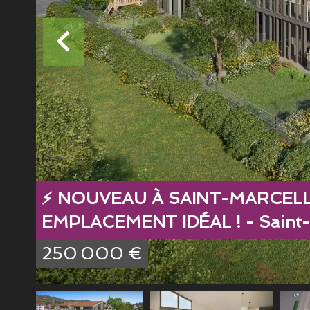
⚡ NOUVEAU À SAINT-MARCELL
EMPLACEMENT IDÉAL ! - Saint-M
250 000 €