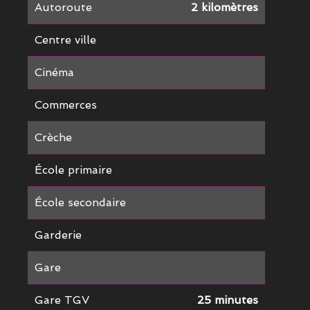
Autoroute
2 kilomètres
Centre ville
Cinéma
Commerces
Crèche
École primaire
École secondaire
Garderie
Gare
Gare TGV
25 minutes