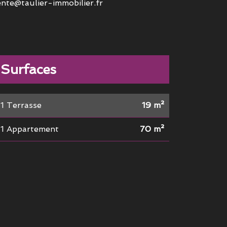
nte@taulier-immobilier.fr
Surfaces
1 Terrasse
19 m²
1 Appartement
70 m²