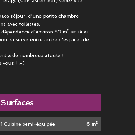
 étage (sans ascenseur) venez vite
space séjour, d'une petite chambre
ns avec toilettes.
 dépendance d'environ 50 m² situé au
ourra servir entre autre d'espaces de
ent à de nombreux atouts !
 vous ! ;-)
Surfaces
1 Cuisine semi-équipée
6 m²