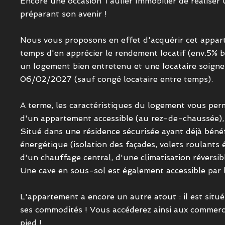
Encore une occasion Taulier Immobilier de réaliser u
préparant son avenir !
Nous vous proposons en effet d'acquérir cet appar
temps d'en apprécier le rendement locatif (env.5% bru
un logement bien entretenu et une locataire soigneu
06/02/2027 (sauf congé locataire entre temps).
A terme, les caractéristiques du logement vous perme
d'un appartement accessible (au rez-de-chaussée), 
Situé dans une résidence sécurisée ayant déjà bénéf
énergétique (isolation des façades, volets roulants é
d'un chauffage central, d'une climatisation réversibl
Une cave en sous-sol est également accessible par 
L'appartement a encore un autre atout : il est si
ses commodités ! Vous accéderez ainsi aux commerces
pied !