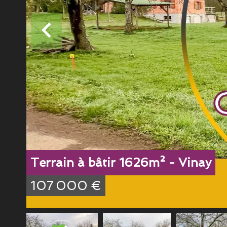
Terrain à bâtir 1626m² - Vinay
107 000 €