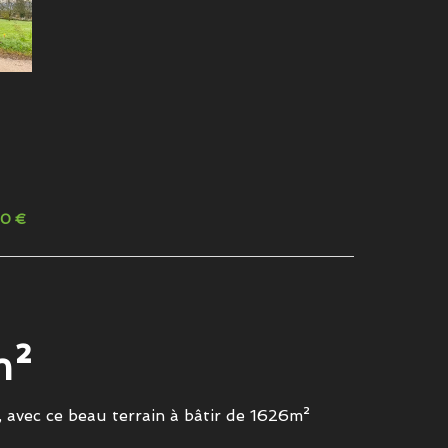
00 €
m²
vec ce beau terrain à bâtir de 1626m²