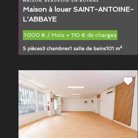
MAISON, BEAUVOIR-EN-ROYANS
Maison à louer SAINT-ANTOINE-
L'ABBAYE
1 000 € / Mois + 110 € de charges
5 pièces
3 chambres
1 salle de bains
101 m²