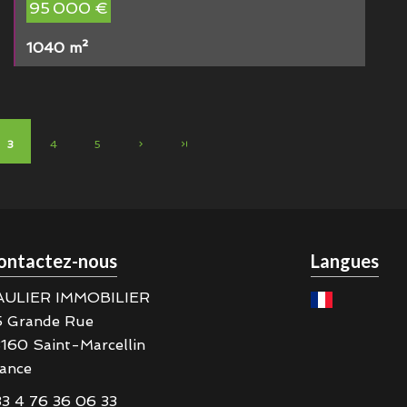
95 000 €
1040 m²
3
4
5
ontactez-nous
Langues
AULIER IMMOBILIER
5 Grande Rue
8160
Saint-Marcellin
ance
3 4 76 36 06 33